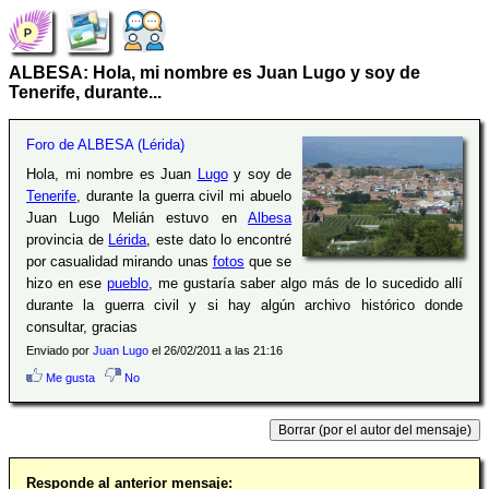
ALBESA: Hola, mi nombre es Juan Lugo y soy de
Tenerife, durante...
Foro de ALBESA (Lérida)
Hola, mi nombre es Juan
Lugo
y soy de
Tenerife
, durante la guerra civil mi abuelo
Juan Lugo Melián estuvo en
Albesa
provincia de
Lérida
, este dato lo encontré
por casualidad mirando unas
fotos
que se
hizo en ese
pueblo
, me gustaría saber algo más de lo sucedido allí
durante la guerra civil y si hay algún archivo histórico donde
consultar, gracias
Enviado por
Juan Lugo
el 26/02/2011 a las 21:16
Me gusta
No
Responde al anterior mensaje: