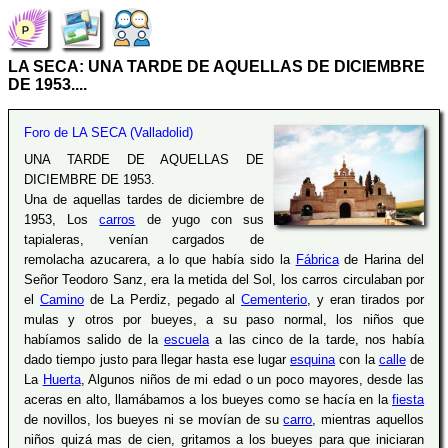
LA SECA: UNA TARDE DE AQUELLAS DE DICIEMBRE
DE 1953....
Foro de LA SECA (Valladolid)
UNA TARDE DE AQUELLAS DE
DICIEMBRE DE 1953.
Una de aquellas tardes de diciembre de
1953, Los
carros
de yugo con sus
tapialeras, venían cargados de
remolacha azucarera, a lo que había sido la
Fábrica
de Harina del
Señor Teodoro Sanz, era la metida del Sol, los carros circulaban por
el
Camino
de La Perdiz, pegado al
Cementerio
, y eran tirados por
mulas y otros por bueyes, a su paso normal, los niños que
habíamos salido de la
escuela
a las cinco de la tarde, nos había
dado tiempo justo para llegar hasta ese lugar
esquina
con la
calle
de
La
Huerta
, Algunos niños de mi edad o un poco mayores, desde las
aceras en alto, llamábamos a los bueyes como se hacía en la
fiesta
de novillos, los bueyes ni se movían de su
carro
, mientras aquellos
niños quizá mas de cien, gritamos a los bueyes para que iniciaran