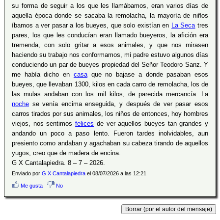
su forma de seguir a los que les llamábamos, eran varios días de
aquella época donde se sacaba la remolacha, la mayoría de niños
íbamos a ver pasar a los bueyes, que solo existían en
La Seca
tres
pares, los que les conducían eran llamado bueyeros, la afición era
tremenda, con solo gritar a esos animales, y que nos mirasen
haciendo su trabajo nos conformamos, mi padre estuvo algunos días
conduciendo un par de bueyes propiedad del Señor Teodoro Sanz. Y
me había dicho en
casa
que no bajase a donde pasaban esos
bueyes, que llevaban 1300, kilos en cada carro de remolacha, los de
las mulas andaban con los mil kilos, de parecida mercancía. La
noche
se venía encima enseguida, y después de ver pasar esos
carros tirados por sus animales, los niños de entonces, hoy hombres
viejos, nos sentimos
felices
de ver aquellos bueyes tan grandes y
andando un poco a paso lento. Fueron tardes inolvidables, aun
presiento como andaban y agachaban su cabeza tirando de aquellos
yugos, creo que de madera de encina.
G X Cantalapiedra. 8 – 7 – 2026.
Enviado por
G X Cantalapiedra
el 08/07/2026 a las 12:21
Me gusta
No