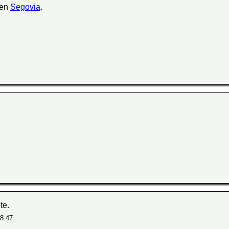
en
Segovia
.
te.
 8:47