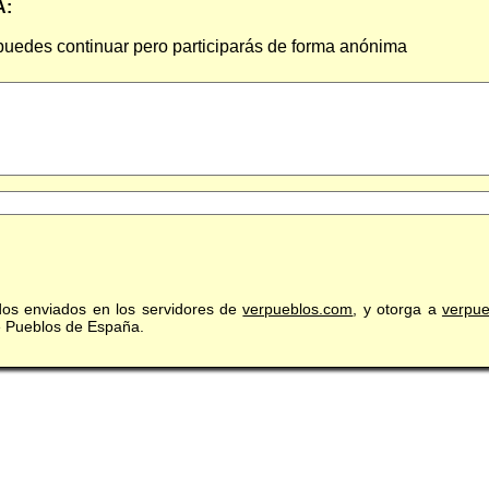
A:
 puedes continuar pero participarás de forma anónima
idos enviados en los servidores de
verpueblos.com
, y otorga a
verpu
de Pueblos de España.