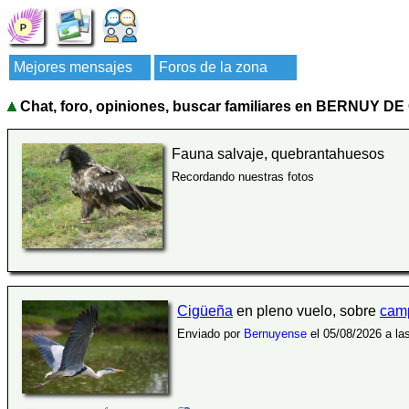
Mejores mensajes
Foros de la zona
Chat, foro, opiniones, buscar familiares en BERNUY D
Fauna salvaje, quebrantahuesos
Recordando nuestras fotos
Cigüeña
en pleno vuelo, sobre
cam
Enviado por
Bernuyense
el 05/08/2026 a la