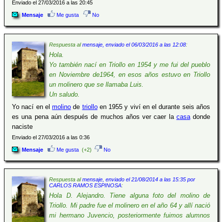
Enviado el 27/03/2016 a las 20:45
Mensaje
Me gusta
No
Respuesta al
mensaje, enviado el 06/03/2016 a las 12:08
:
Hola.
Yo también nací en Triollo en 1954 y me fui del pueblo
en Noviembre de1964, en esos años estuvo en Triollo
un molinero que se llamaba Luis.
Un saludo.
Yo nací en el
molino
de
triollo
en 1955 y viví en el durante seis años
es una pena aún después de muchos años ver caer la
casa
donde
naciste
Enviado el 27/03/2016 a las 0:36
Mensaje
Me gusta
(+2)
No
Respuesta al
mensaje, enviado el 21/08/2014 a las 15:35 por
CARLOS RAMOS ESPINOSA
:
Hola D. Alejandro. Tiene alguna foto del molino de
Triollo. Mi padre fue el molinero en el año 64 y allí nació
mi hermano Juvencio, posteriormente fuimos alumnos