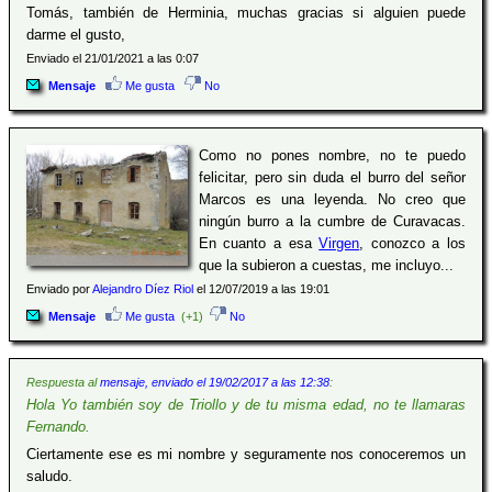
Tomás, también de Herminia, muchas gracias si alguien puede
darme el gusto,
Enviado el 21/01/2021 a las 0:07
Mensaje
Me gusta
No
Como no pones nombre, no te puedo
felicitar, pero sin duda el burro del señor
Marcos es una leyenda. No creo que
ningún burro a la cumbre de Curavacas.
En cuanto a esa
Virgen
, conozco a los
que la subieron a cuestas, me incluyo...
Enviado por
Alejandro Díez Riol
el 12/07/2019 a las 19:01
Mensaje
Me gusta
(+1)
No
Respuesta al
mensaje, enviado el 19/02/2017 a las 12:38
:
Hola Yo también soy de Triollo y de tu misma edad, no te llamaras
Fernando.
Ciertamente ese es mi nombre y seguramente nos conoceremos un
saludo.