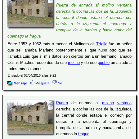
Puerta de entrada al molino ventana
derecha la cocina las dos de la. izquierda
la central donde estaba el correon por
detrás a la izquierda el cuernago y
trampilla de la turbina y hacia arriba del
cuernago la fragua
Entre 1953 y 1962 más o menos el Molinero de
Tríollo
fue un señor
que se llamaba Mariano posteriormente si que hubo otro que se
llamaba Luis que si mis datos son ciertos tenía un hermano llamado
César. Muchos recuerdos de ese
molino
y de ese
pueblo
un saludo a
todos mis paisanos.
Enviado el 02/04/2016 a las 9:22
Mensaje
Me gusta
No
Puerta
de entrada al
molino
ventana
derecha la cocina las dos de la. izquierda
la central donde estaba el correon por
detrás a la izquierda el cuernago y
trampilla de la turbina y hacia arriba del
cuernago la
fragua