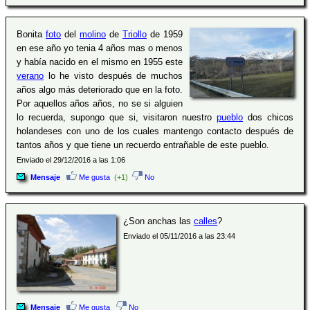
Bonita
foto
del
molino
de
Triollo
de 1959
en ese año yo tenia 4 años mas o menos
y había nacido en el mismo en 1955 este
verano
lo he visto después de muchos
años algo más deteriorado que en la foto.
Por aquellos años años, no se si alguien
lo recuerda, supongo que si, visitaron nuestro
pueblo
dos chicos
holandeses con uno de los cuales mantengo contacto después de
tantos años y que tiene un recuerdo entrañable de este pueblo.
Enviado el 29/12/2016 a las 1:06
Mensaje
Me gusta
(+1)
No
¿Son anchas las
calles
?
Enviado el 05/11/2016 a las 23:44
Mensaje
Me gusta
No