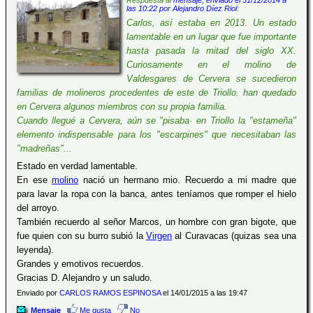
Respuesta al
mensaje, enviado el 31/12/2014 a
las 10:22 por Alejandro Díez Riol
:
Carlos, así estaba en 2013. Un estado
lamentable en un lugar que fue importante
hasta pasada la mitad del siglo XX.
Curiosamente en el molino de
Valdesgares de Cervera se sucedieron
familias de molineros procedentes de este de Triollo. han quedado
en Cervera algunos miembros con su propia familia.
Cuando llegué a Cervera, aún se "pisaba· en Triollo la "estameña"
elemento indispensable para los "escarpines" que necesitaban las
"madreñas"...
Estado en verdad lamentable.
En ese
molino
nació un hermano mio. Recuerdo a mi madre que
para lavar la ropa con la banca, antes teníamos que romper el hielo
del arroyo.
También recuerdo al señor Marcos, un hombre con gran bigote, que
fue quien con su burro subió la
Virgen
al Curavacas (quizas sea una
leyenda).
Grandes y emotivos recuerdos.
Gracias D. Alejandro y un saludo.
Enviado por
CARLOS RAMOS ESPINOSA
el 14/01/2015 a las 19:47
Mensaje
Me gusta
No