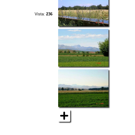
Vista:
236