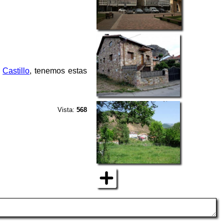
l
Castillo
, tenemos estas
Vista:
568