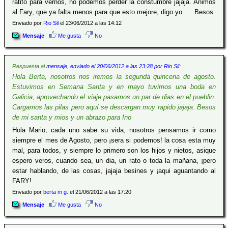
ratito para vernos, no podemos perder la constumbre jajaja. Animos
al Fary, que ya falta menos para que esto mejore, digo yo..... Besos
Enviado por
Rio Sil
el 23/06/2012 a las 14:12
Mensaje
Me gusta
No
Respuesta al
mensaje, enviado el 20/06/2012 a las 23:28 por Rio Sil
:
Hola Berta, nosotros nos iremos la segunda quincena de agosto.
Estuvimos en Semana Santa y en mayo tuvimos una boda en
Galicia, aprovechando el viaje pasamos un par de dias en el pueblin.
Cargamos las pilas pero aquí se descargan muy rapido jajaja. Besos
de mi santa y mios y un abrazo para Ino
Hola Mario, cada uno sabe su vida, nosotros pensamos ir como
siempre el mes de Agosto, pero ¡sera si podemos! la cosa esta muy
mal, para todos, y siempre lo primero son los hijos y nietos, asique
espero veros, cuando sea, un dia, un rato o toda la mañana, ¡pero
estar hablando, de las cosas, jajaja besines y ¡aqui aguantando al
FARY!
Enviado por
berta m g.
el 21/06/2012 a las 17:20
Mensaje
Me gusta
No