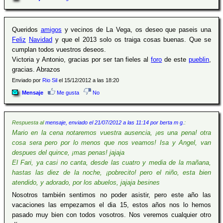
Queridos
amigos
y vecinos de La Vega, os deseo que paseis una
Feliz
Navidad
y que el 2013 solo os traiga cosas buenas. Que se
cumplan todos vuestros deseos.
Victoria y Antonio, gracias por ser tan fieles al
foro
de este
pueblin
,
gracias. Abrazos
Enviado por
Rio Sil
el 15/12/2012 a las 18:20
Mensaje
Me gusta
No
Respuesta al
mensaje, enviado el 21/07/2012 a las 11:14 por berta m g.
:
Mario en la cena notaremos vuestra ausencia, ¡es una pena! otra
cosa sera pero por lo menos que nos veamos! Isa y Angel, van
despues del quince, ¡mas penas! jajaja
El Fari, ya casi no canta, desde las cuatro y media de la mañana,
hastas las diez de la noche, ¡pobrecito! pero el niño, esta bien
atendido, y adorado, por los abuelos, jajaja besines
Nosotros también sentimos no poder asistir, pero este año las
vacaciones las empezamos el dia 15, estos años nos lo hemos
pasado muy bien con todos vosotros. Nos veremos cualquier otro