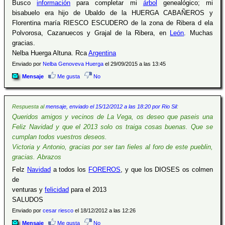
Busco
información
para completar mi
árbol
genealógico; mi
bisabuelo era hijo de Ubaldo de la HUERGA CABAÑEROS y
Florentina maría RIESCO ESCUDERO de la zona de Ribera d ela
Polvorosa, Cazanuecos y Grajal de la Ribera, en
León
. Muchas
gracias.
Nelba Huerga Altuna. Rca
Argentina
Enviado por
Nelba Genoveva Huerga
el 29/09/2015 a las 13:45
Mensaje
Me gusta
No
Respuesta al
mensaje, enviado el 15/12/2012 a las 18:20 por Rio Sil
:
Queridos amigos y vecinos de La Vega, os deseo que paseis una
Feliz Navidad y que el 2013 solo os traiga cosas buenas. Que se
cumplan todos vuestros deseos.
Victoria y Antonio, gracias por ser tan fieles al foro de este pueblin,
gracias. Abrazos
Felz
Navidad
a todos los
FOREROS
, y que los DIOSES os colmen
de
venturas y
felicidad
para el 2013
SALUDOS
Enviado por
cesar riesco
el 18/12/2012 a las 12:26
Mensaje
Me gusta
No