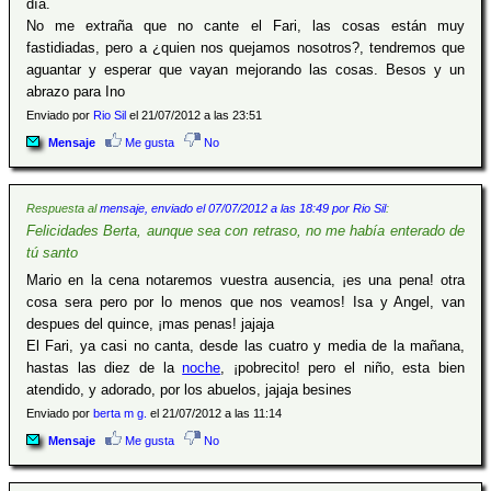
día.
No me extraña que no cante el Fari, las cosas están muy
fastidiadas, pero a ¿quien nos quejamos nosotros?, tendremos que
aguantar y esperar que vayan mejorando las cosas. Besos y un
abrazo para Ino
Enviado por
Rio Sil
el 21/07/2012 a las 23:51
Mensaje
Me gusta
No
Respuesta al
mensaje, enviado el 07/07/2012 a las 18:49 por Rio Sil
:
Felicidades Berta, aunque sea con retraso, no me había enterado de
tú santo
Mario en la cena notaremos vuestra ausencia, ¡es una pena! otra
cosa sera pero por lo menos que nos veamos! Isa y Angel, van
despues del quince, ¡mas penas! jajaja
El Fari, ya casi no canta, desde las cuatro y media de la mañana,
hastas las diez de la
noche
, ¡pobrecito! pero el niño, esta bien
atendido, y adorado, por los abuelos, jajaja besines
Enviado por
berta m g.
el 21/07/2012 a las 11:14
Mensaje
Me gusta
No