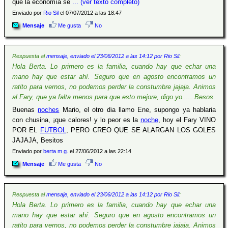
que la economía se
... (ver texto completo)
Enviado por
Rio Sil
el 07/07/2012 a las 18:47
Mensaje
Me gusta
No
Respuesta al
mensaje, enviado el 23/06/2012 a las 14:12 por Rio Sil
:
Hola Berta. Lo primero es la familia, cuando hay que echar una
mano hay que estar ahí. Seguro que en agosto encontramos un
ratito para vernos, no podemos perder la constumbre jajaja. Animos
al Fary, que ya falta menos para que esto mejore, digo yo..... Besos
Buenas
noches
Mario, el otro dia llamo Ene, supongo ya hablaria
con chusina, ¡que calores! y lo peor es la
noche
, hoy el Fary VINO
POR EL
FUTBOL
, PERO CREO QUE SE ALARGAN LOS GOLES
JAJAJA, Besitos
Enviado por
berta m g.
el 27/06/2012 a las 22:14
Mensaje
Me gusta
No
Respuesta al
mensaje, enviado el 23/06/2012 a las 14:12 por Rio Sil
:
Hola Berta. Lo primero es la familia, cuando hay que echar una
mano hay que estar ahí. Seguro que en agosto encontramos un
ratito para vernos, no podemos perder la constumbre jajaja. Animos