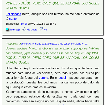
POR EL FUTBOL, PERO CREO QUE SE ALARGAN LOS GOLES
JAJAJA, Besitos
Felicidades
Berta, aunque sea con retraso, no me había enterado de
tú
santo
Enviado por
Rio Sil
el 07/07/2012 a las 18:49
Mensaje
Me gusta
No
Respuesta al
mensaje, enviado el 27/06/2012 a las 22:14 por berta m g.
:
Buenas noches Mario, el otro dia llamo Ene, supongo ya hablaria
con chusina, ¡que calores! y lo peor es la noche, hoy el Fary VINO
POR EL FUTBOL, PERO CREO QUE SE ALARGAN LOS GOLES
JAJAJA, Besitos
Hola Berta: Aquí estamos contando los días que todavía son
muchos para irnos de vacaciones, pero todo llegará, nos queda por
pasar lo más fuerte del
verano
. En el
pueblin
parece que están con
la calefacción puesta, les podíamos mandar un poco de calor de
aquí, aunque estos días es llevadero.
Ya somos campeones de la eurocopa, lo hemos vivido con alegría
pero seguimos estando donde estábamos, cada cual con sus
problemas, pero esa alegría no nos la quita nadie, ahora hacia falta