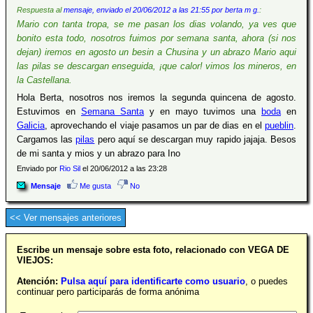
Respuesta al
mensaje, enviado el 20/06/2012 a las 21:55 por berta m g.
:
Mario con tanta tropa, se me pasan los dias volando, ya ves que
bonito esta todo, nosotros fuimos por semana santa, ahora (si nos
dejan) iremos en agosto un besin a Chusina y un abrazo Mario aqui
las pilas se descargan enseguida, ¡que calor! vimos los mineros, en
la Castellana.
Hola Berta, nosotros nos iremos la segunda quincena de agosto.
Estuvimos en
Semana Santa
y en mayo tuvimos una
boda
en
Galicia
, aprovechando el viaje pasamos un par de dias en el
pueblin
.
Cargamos las
pilas
pero aquí se descargan muy rapido jajaja. Besos
de mi santa y mios y un abrazo para Ino
Enviado por
Rio Sil
el 20/06/2012 a las 23:28
Mensaje
Me gusta
No
<< Ver mensajes anteriores
Escribe un mensaje sobre esta foto, relacionado con VEGA DE
VIEJOS:
Atención:
Pulsa aquí para identificarte como usuario
, o puedes
continuar pero participarás de forma anónima