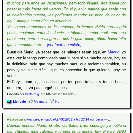
muchos para irnos de vacaciones, pero todo llegará, nos queda por
pasar lo más fuerte del verano. En el pueblin parece que están con
la calefacción puesta, les podíamos mandar un poco de calor de
aquí, aunque estos días es llevadero.
Ya somos campeones de la eurocopa, lo hemos vivido con alegría
pero seguimos estando donde estábamos, cada cual con sus
problemas, pero esa alegría no nos la quita nadie, ahora hacia falta
que la economía se
... (ver texto completo)
Buen dia Mario, ya sabes que los mineros estan aqui, en
Madrid
, yo
esta vez lo tengo complicado para ir, pero si va mucha gente, hoy es
la definitiva, solo que hay muchos mas, que reclaman tambien, su
paro, y va a ser dificil, que les concedan lo que quieren, ¡hoy se
vera!
El Fary, como ut, algo dolido, por tan poco trabajo, y tantas horas,
de curro, ¡si va para largo! besines
Enviado por
berta m g.
el 11/07/2012 a las 6:25
Mensaje
Me gusta
No
Respuesta al
mensaje, enviado el 27/06/2012 a las 22:14 por berta m g.
:
Buenas noches Mario, el otro dia llamo Ene, supongo ya hablaria
con chusina, ¡que calores! y lo peor es la noche, hoy el Fary VINO