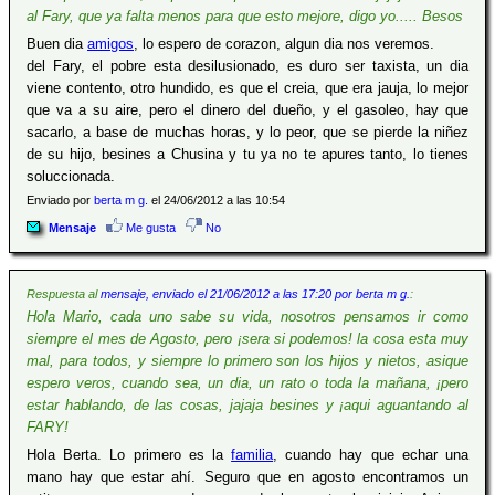
al Fary, que ya falta menos para que esto mejore, digo yo..... Besos
Buen dia
amigos
, lo espero de corazon, algun dia nos veremos.
del Fary, el pobre esta desilusionado, es duro ser taxista, un dia
viene contento, otro hundido, es que el creia, que era jauja, lo mejor
que va a su aire, pero el dinero del dueño, y el gasoleo, hay que
sacarlo, a base de muchas horas, y lo peor, que se pierde la niñez
de su hijo, besines a Chusina y tu ya no te apures tanto, lo tienes
soluccionada.
Enviado por
berta m g.
el 24/06/2012 a las 10:54
Mensaje
Me gusta
No
Respuesta al
mensaje, enviado el 21/06/2012 a las 17:20 por berta m g.
:
Hola Mario, cada uno sabe su vida, nosotros pensamos ir como
siempre el mes de Agosto, pero ¡sera si podemos! la cosa esta muy
mal, para todos, y siempre lo primero son los hijos y nietos, asique
espero veros, cuando sea, un dia, un rato o toda la mañana, ¡pero
estar hablando, de las cosas, jajaja besines y ¡aqui aguantando al
FARY!
Hola Berta. Lo primero es la
familia
, cuando hay que echar una
mano hay que estar ahí. Seguro que en agosto encontramos un