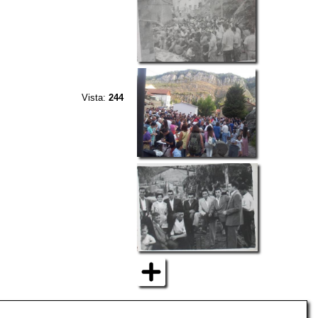
Vista:
244