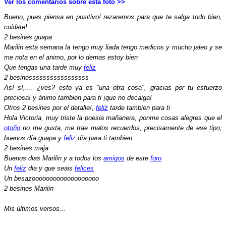
Ver los comentarios sobre esta foto >>
Bueno, pues piensa en positivo! rezaremos para que te salga todo bien,
cuidate!
2 besines guapa
Marilin esta semana la tengo muy liada tengo medicos y mucho jaleo y se
me nota en el animo, por lo demas estoy bien
Que tengas una tarde muy
feliz
2 besinesssssssssssssssss
Así sí,.... ¿ves? esto ya es "una otra cosa", gracias por tu esfuerzo
preciosa! y ánimo tambien para ti ¡que no decaiga!
Otros 2 besines por el detalle!,
feliz
tarde tambien para ti
Hola Victoria, muy triste la poesia mañanera, ponme cosas alegres que el
otoño
no me gusta, me trae malos recuerdos, precisamente de ese tipo;
buenos día guapa y
feliz
día para ti tambien
2 besines maja
Buenos dias Marilin y a todos los
amigos
de este
foro
Un
feliz
dia y que seais
felices
Un besazooooooooooooooooooo
2 besines Marilin
Mis últimos versos...