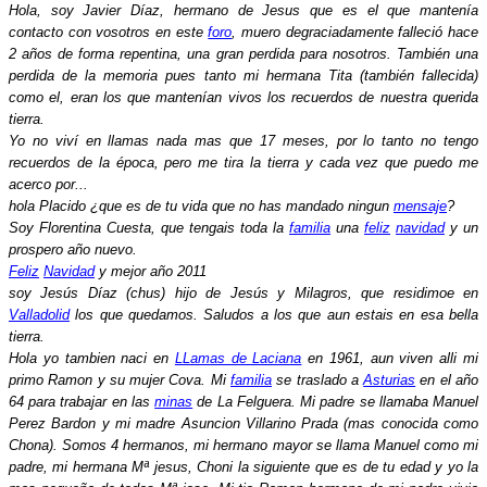
Hola, soy Javier Díaz, hermano de Jesus que es el que mantenía
contacto con vosotros en este
foro
, muero degraciadamente falleció hace
2 años de forma repentina, una gran perdida para nosotros. También una
perdida de la memoria pues tanto mi hermana Tita (también fallecida)
como el, eran los que mantenían vivos los recuerdos de nuestra querida
tierra.
Yo no viví en llamas nada mas que 17 meses, por lo tanto no tengo
recuerdos de la época, pero me tira la tierra y cada vez que puedo me
acerco por...
hola Placido ¿que es de tu vida que no has mandado ningun
mensaje
?
Soy Florentina Cuesta, que tengais toda la
familia
una
feliz
navidad
y un
prospero año nuevo.
Feliz
Navidad
y mejor año 2011
soy Jesús Díaz (chus) hijo de Jesús y Milagros, que residimoe en
Valladolid
los que quedamos. Saludos a los que aun estais en esa bella
tierra.
Hola yo tambien naci en
LLamas de Laciana
en 1961, aun viven alli mi
primo Ramon y su mujer Cova. Mi
familia
se traslado a
Asturias
en el año
64 para trabajar en las
minas
de La Felguera. Mi padre se llamaba Manuel
Perez Bardon y mi madre Asuncion Villarino Prada (mas conocida como
Chona). Somos 4 hermanos, mi hermano mayor se llama Manuel como mi
padre, mi hermana Mª jesus, Choni la siguiente que es de tu edad y yo la