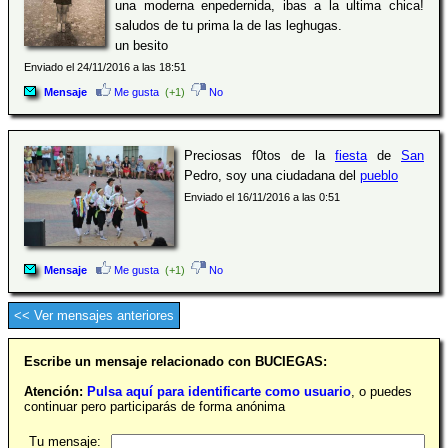
una moderna enpedernida, ibas a la ultima chica!
saludos de tu prima la de las leghugas.
un besito
Enviado el 24/11/2016 a las 18:51
Mensaje
Me gusta
(+1)
No
Preciosas f0tos de la
fiesta
de
San
Pedro, soy una ciudadana del
pueblo
Enviado el 16/11/2016 a las 0:51
Mensaje
Me gusta
(+1)
No
<< Ver mensajes anteriores
Escribe un mensaje relacionado con BUCIEGAS:
Atención:
Pulsa aquí para identificarte como usuario
, o puedes
continuar pero participarás de forma anónima
Tu mensaje: