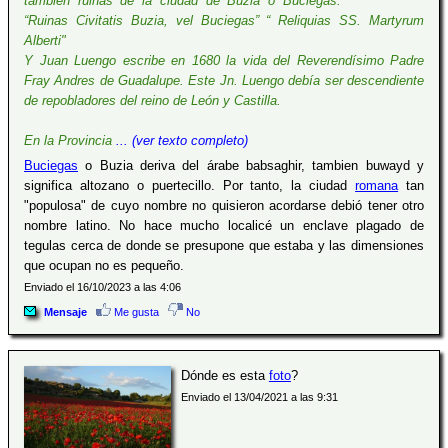
también ruinas de la ciudad de Buzia o Buciegas:
“Ruinas Civitatis Buzia, vel Buciegas” “ Reliquias SS. Martyrum
Alberti"
Y Juan Luengo escribe en 1680 la vida del Reverendísimo Padre
Fray Andres de Guadalupe. Este Jn. Luengo debía ser descendiente
de repobladores del reino de León y Castilla.
En la Provincia
... (ver texto completo)
Buciegas
o Buzia deriva del árabe babsaghir, tambien buwayd y
significa altozano o puertecillo. Por tanto, la ciudad
romana
tan
"populosa" de cuyo nombre no quisieron acordarse debió tener otro
nombre latino. No hace mucho localicé un enclave plagado de
tegulas cerca de donde se presupone que estaba y las dimensiones
que ocupan no es pequeño.
Enviado el 16/10/2023 a las 4:06
Mensaje
Me gusta
No
Dónde es esta
foto
?
Enviado el 13/04/2021 a las 9:31