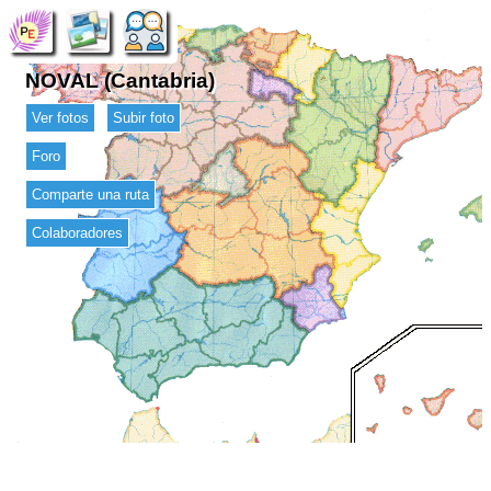
NOVAL (Cantabria)
Ver fotos
Subir foto
Foro
Comparte una ruta
Colaboradores