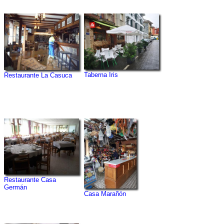
Taberna Iris
Restaurante La Casuca
Restaurante Casa
Germán
Casa Marañón