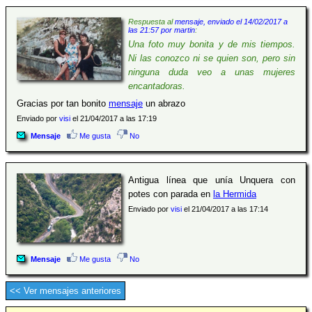
Respuesta al
mensaje, enviado el 14/02/2017 a
las 21:57 por martin
:
Una foto muy bonita y de mis tiempos.
Ni las conozco ni se quien son, pero sin
ninguna duda veo a unas mujeres
encantadoras.
Gracias por tan bonito
mensaje
un abrazo
Enviado por
visi
el 21/04/2017 a las 17:19
Mensaje
Me gusta
No
Antigua línea que unía Unquera con
potes con parada en
la Hermida
Enviado por
visi
el 21/04/2017 a las 17:14
Mensaje
Me gusta
No
<< Ver mensajes anteriores