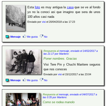
Esta
foto
es muy antigua la
casa
que se ve al fondo
yo no la conoci asi que imagino que sera de unos
100 años casi nada
Enviado por
visi
el 20/04/2018 a las 17:23
Mensaje
Me gusta
No
Respuesta al
mensaje, enviado el 14/02/2017 a
las 21:17 por Maritere
:
Poner nombres. Gracias
Visi Tere Pin y Chuchi Maritere seguros
que nos conoces
Enviado por
visi
el 15/12/2017 a las 23:04
Mensaje
Me gusta
No
Respuesta al
mensaje, enviado el 04/07/2017 a
las 0:35 por Maritere
:
Como se rodea manolo