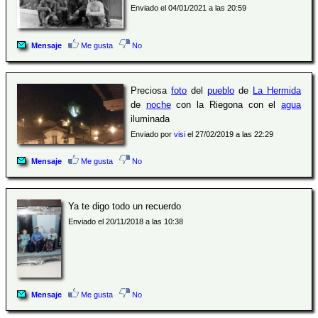
Enviado el 04/01/2021 a las 20:59
Mensaje
Me gusta
No
Preciosa
foto
del
pueblo
de
La Hermida
de
noche
con la Riegona con el
agua
iluminada
Enviado por
visi
el 27/02/2019 a las 22:29
Mensaje
Me gusta
No
Ya te digo todo un recuerdo
Enviado el 20/11/2018 a las 10:38
Mensaje
Me gusta
No