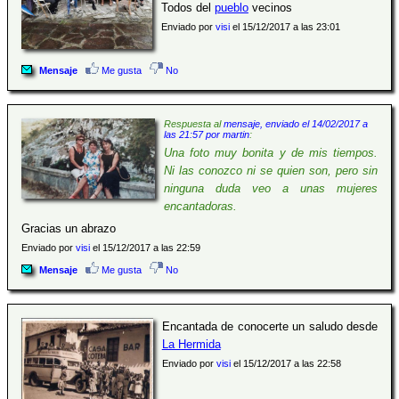
Todos del
pueblo
vecinos
Enviado por
visi
el 15/12/2017 a las 23:01
Mensaje
Me gusta
No
Respuesta al
mensaje, enviado el 14/02/2017 a
las 21:57 por martin
:
Una foto muy bonita y de mis tiempos.
Ni las conozco ni se quien son, pero sin
ninguna duda veo a unas mujeres
encantadoras.
Gracias un abrazo
Enviado por
visi
el 15/12/2017 a las 22:59
Mensaje
Me gusta
No
Encantada de conocerte un saludo desde
La Hermida
Enviado por
visi
el 15/12/2017 a las 22:58