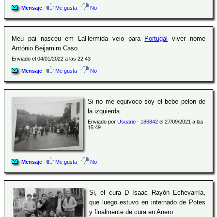
Mensaje
Me gusta
No
Meu pai nasceu em LaHermida veio para
Portugal
viver nome
António Beijamim Caso
Enviado el 04/01/2022 a las 22:43
Mensaje
Me gusta
No
Si no me equivoco soy el bebe pelon de
la izquierda
Enviado por
Usuario - 186842
el 27/09/2021 a las
15:49
Mensaje
Me gusta
No
Si, el cura D Isaac Rayón Echevarría,
que luego estuvo en internado de Potes
y finalmente de cura en Anero