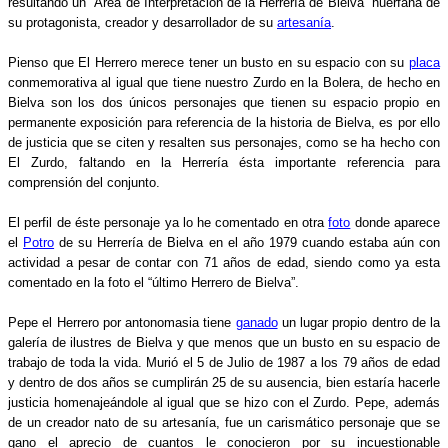
resultando un “Área de Interpretación de la Herrería de Bielva” huérfana de
su protagonista, creador y desarrollador de su
artesanía
.
Pienso que El Herrero merece tener un busto en su espacio con su
placa
conmemorativa al igual que tiene nuestro Zurdo en la Bolera, de hecho en
Bielva son los dos únicos personajes que tienen su espacio propio en
permanente exposición para referencia de la historia de Bielva, es por ello
de justicia que se citen y resalten sus personajes, como se ha hecho con
El Zurdo, faltando en la Herrería ésta importante referencia para
comprensión del conjunto.
El perfil de éste personaje ya lo he comentado en otra
foto
donde aparece
el
Potro
de su Herrería de Bielva en el año 1979 cuando estaba aún con
actividad a pesar de contar con 71 años de edad, siendo como ya esta
comentado en la foto el “último Herrero de Bielva”.
Pepe el Herrero por antonomasia tiene
ganado
un lugar propio dentro de la
galería de ilustres de Bielva y que menos que un busto en su espacio de
trabajo de toda la vida. Murió el 5 de Julio de 1987 a los 79 años de edad
y dentro de dos años se cumplirán 25 de su ausencia, bien estaría hacerle
justicia homenajeándole al igual que se hizo con el Zurdo. Pepe, además
de un creador nato de su artesanía, fue un carismático personaje que se
gano el aprecio de cuantos le conocieron por su incuestionable