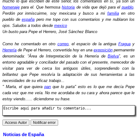
mucho lo que escriben de este señor, los comentarios en sí, ya son un
homenaje
para el. Que hermosa
historia
de vida que dejó para el
pueblo
.
Perdón por inmiscuirme, soy mexicana y busco a mi
familia
en otro
pueblo de
españa
pero me tope con sus comentarios y me nublaron los
ojos. Saludos a todos desde
mexico
Un busto para Pepe el Herrero, José Sánchez Blanco
Como he comentado en otro
correo
, el espacio de la antigua
Fragua
y
Herrería
de Pepe el Herrero, convertida hoy en una
exposición
permanente
denominada: “Área de Interpretación de la Herrería de
Bielva
”, es un
entorno agradable y conciliador del pasado con el presente, merecedor de
visitar para ver de cerca los antiguos útiles, sorprendiendo con la
brillantez que Pepe resolvía la adaptación de sus herramientas a las
necesidades de su eficaz trabajo...
" Marta, el que quiera
pan
que lo parta" esto es lo que me decía Pepe
cada vez que me veía. No me acordaba de su cara y ahora parece que le
estoy viendo...... diciendome su frase.
Noticias de España