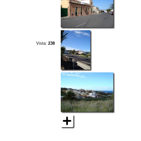
Vista:
238