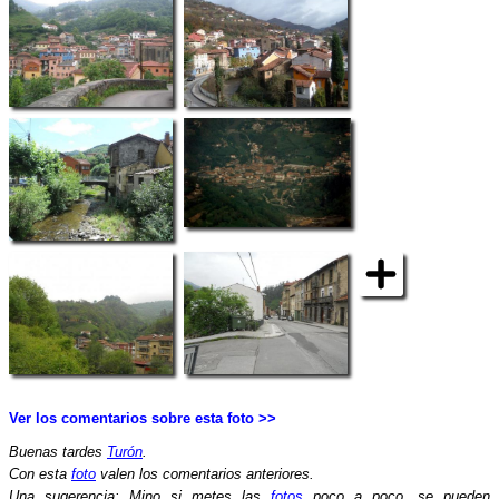
Ver los comentarios sobre esta foto >>
Buenas tardes
Turón
.
Con esta
foto
valen los comentarios anteriores.
Una sugerencia: Mino si metes las
fotos
poco a poco, se pueden