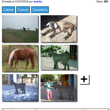
Enviada el 21/07/2010 por
anicka
Vista:
360
Cabras
Cuevas
Ganadería