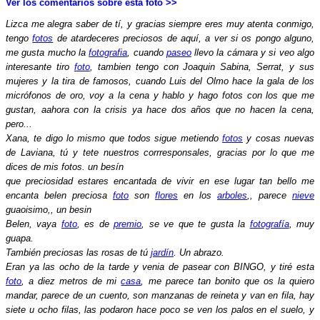
Ver los comentarios sobre esta foto >>
Lizca me alegra saber de tí, y gracias siempre eres muy atenta conmigo,
tengo
fotos
de atardeceres preciosos de aquí, a ver si os pongo alguno,
me gusta mucho la
fotografia
, cuando
paseo
llevo la cámara y si veo algo
interesante tiro
foto
, tambien tengo con Joaquin Sabina, Serrat, y sus
mujeres y la tira de famosos, cuando Luis del Olmo hace la gala de los
micrófonos de oro, voy a la cena y hablo y hago fotos con los que me
gustan, aahora con la crisis ya hace dos años que no hacen la cena,
pero...
Xana, te digo lo mismo que todos sigue metiendo
fotos
y cosas nuevas
de Laviana, tú y tete nuestros corrresponsales, gracias por lo que me
dices de mis fotos. un besín
que preciosidad estares encantada de vivir en ese lugar tan bello me
encanta belen preciosa
foto
son
flores
en los
arboles
,, parece
nieve
guaoisimo,, un besin
Belen, vaya
foto
, es de
premio
, se ve que te gusta la
fotografía
, muy
guapa.
También preciosas las rosas de tú
jardín
. Un abrazo.
Eran ya las ocho de la tarde y venia de pasear con BINGO, y tiré esta
foto
, a diez metros de mi
casa
, me parece tan bonito que os la quiero
mandar, parece de un cuento, son manzanas de reineta y van en fila, hay
siete u ocho filas, las podaron hace poco se ven los palos en el suelo, y