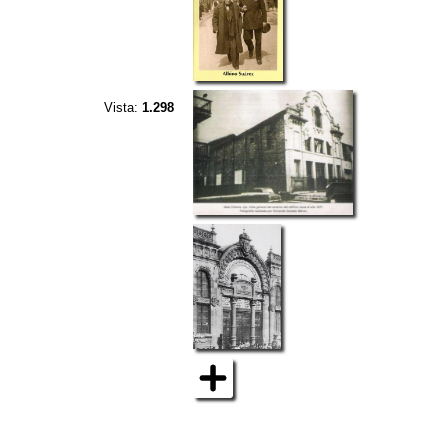
Vista:
1.298