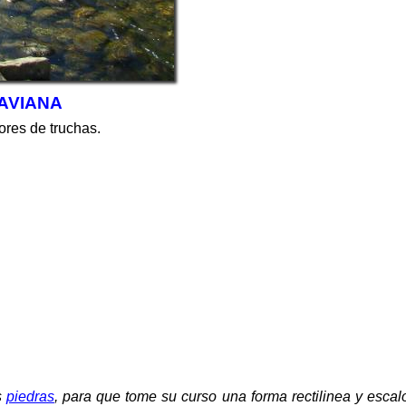
AVIANA
res de truchas.
s
piedras
, para que tome su curso una forma rectilinea y esca