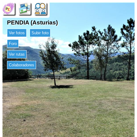
PENDIA (Asturias)
Ver fotos
Subir foto
Foro
Ver rutas
Colaboradores