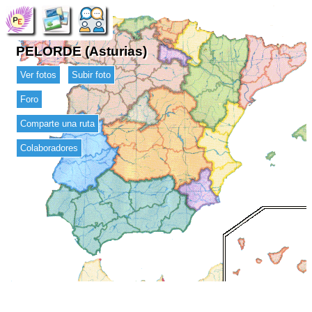
PELORDE (Asturias)
Ver fotos
Subir foto
Foro
Comparte una ruta
Colaboradores