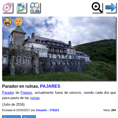
Parador en ruínas,
PAJARES
Parador
de
Pajares
, actualmente fuera de servicio, siendo cada día que
pasa pasto de las
ruínas
.
(Julio de 2016)
Enviada el 31/03/2017 por
Usuario - 175223
Vista:
264