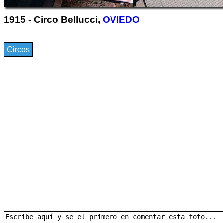
1915 - Circo Bellucci,
OVIEDO
Circos