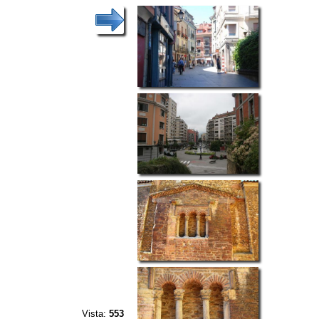
Vista:
553