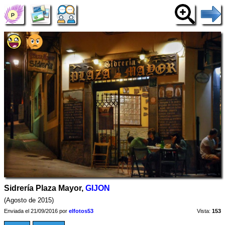
Sidrería Plaza Mayor,
GIJON
(Agosto de 2015)
Enviada el 21/09/2016 por
elfotos53
Vista:
153