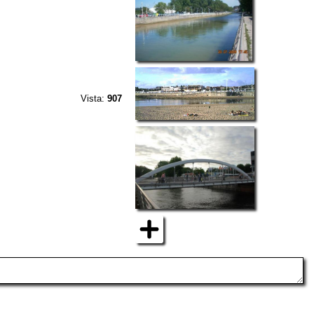
Vista:
907