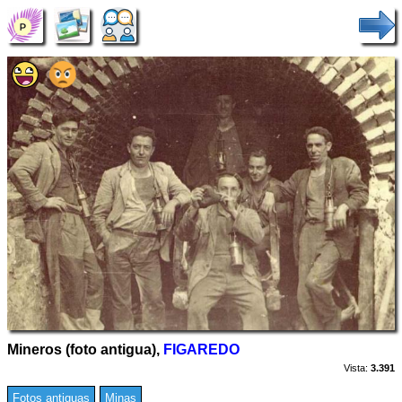
Mineros (foto antigua),
FIGAREDO
Vista:
3.391
Fotos antiguas
Minas