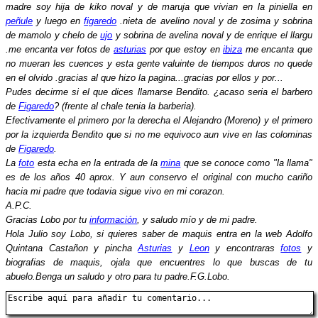
madre soy hija de kiko noval y de maruja que vivian en la piniella en
peñule
y luego en
figaredo
.nieta de avelino noval y de zosima y sobrina
de mamolo y chelo de
ujo
y sobrina de avelina noval y de enrique el llargu
.me encanta ver fotos de
asturias
por que estoy en
ibiza
me encanta que
no mueran les cuences y esta gente valuinte de tiempos duros no quede
en el olvido .gracias al que hizo la pagina...gracias por ellos y por...
Pudes decirme si el que dices llamarse Bendito. ¿acaso seria el barbero
de
Figaredo
? (frente al chale tenia la barberia).
Efectivamente el primero por la derecha el Alejandro (Moreno) y el primero
por la izquierda Bendito que si no me equivoco aun vive en las colominas
de
Figaredo
.
La
foto
esta echa en la entrada de la
mina
que se conoce como "la llama"
es de los años 40 aprox. Y aun conservo el original con mucho cariño
hacia mi padre que todavia sigue vivo en mi corazon.
A.P.C.
Gracias Lobo por tu
información
, y saludo mío y de mi padre.
Hola Julio soy Lobo, si quieres saber de maquis entra en la web Adolfo
Quintana Castañon y pincha
Asturias
y
Leon
y encontraras
fotos
y
biografias de maquis, ojala que encuentres lo que buscas de tu
abuelo.Benga un saludo y otro para tu padre.F.G.Lobo.