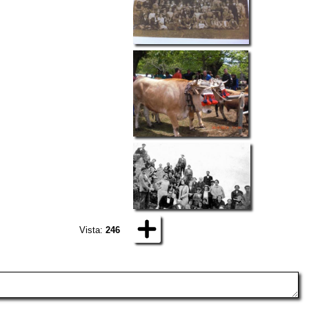
Vista:
246