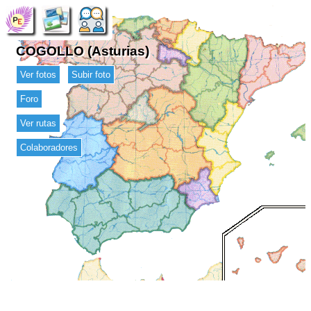
COGOLLO (Asturias)
Ver fotos
Subir foto
Foro
Ver rutas
Colaboradores