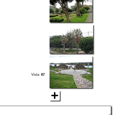
Vista:
87