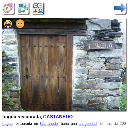
fragua restaurada,
CASTANEDO
fragua
restaurada en
Castanedo
, tiene una
antiguedad
de mas de 200