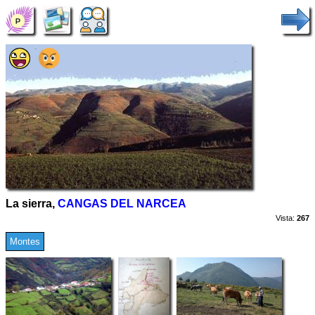
La sierra,
CANGAS DEL NARCEA
Vista:
267
Montes