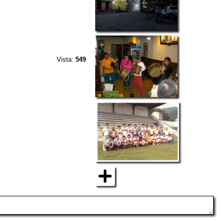
Vista:
549