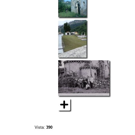
Vista:
390