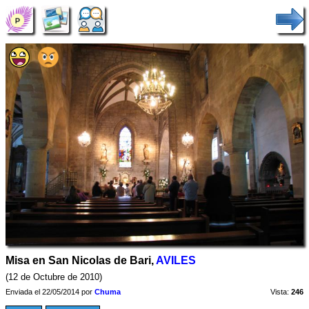
Misa en San Nicolas de Bari,
AVILES
(12 de Octubre de 2010)
Enviada el 22/05/2014 por
Chuma
Vista:
246