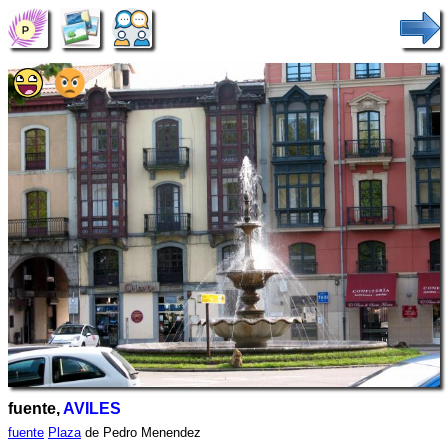
fuente,
AVILES
fuente
Plaza
de Pedro Menendez