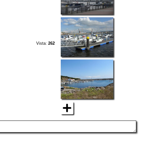
Vista:
262