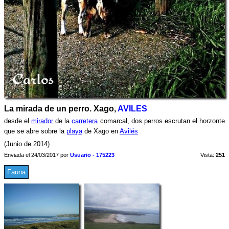
La mirada de un perro. Xago,
AVILES
desde el
mirador
de la
carretera
comarcal, dos perros escrutan el horzonte
que se abre sobre la
playa
de Xago en
Avilés
(Junio de 2014)
Enviada el 24/03/2017 por
Usuario - 175223
Vista:
251
Fauna