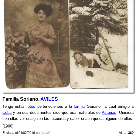
Familia Soriano,
AVILES
Tengo estas
fotos
pertenecientes a la
familia
Soriano, la cual emigro a
Cuba
y en sus documentos dice que eran naturales de
Asturias
. Quisiera
con ellas ver si alguien las recuerda y saber si aun queda alguien de ellos.
(1900)
Enviada el 01/02/2016 por
josefi
Vista:
360