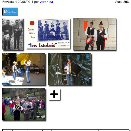
Enviada el 22/06/2011 por
veronica
Vista:
203
Música