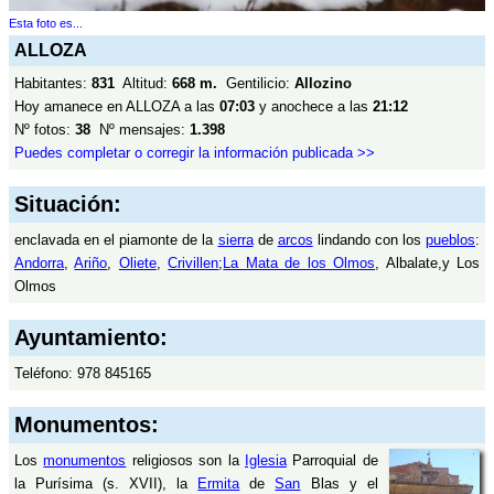
Esta foto es...
ALLOZA
Habitantes:
831
Altitud:
668 m.
Gentilicio:
Allozino
Hoy amanece en ALLOZA a las
07:03
y anochece a las
21:12
Nº fotos:
38
Nº mensajes:
1.398
Puedes completar o corregir la información publicada >>
Situación:
enclavada en el piamonte de la
sierra
de
arcos
lindando con los
pueblos
:
Andorra
,
Ariño
,
Oliete
,
Crivillen
;
La Mata de los Olmos
, Albalate,y Los
Olmos
Ayuntamiento:
Teléfono: 978 845165
Monumentos:
Los
monumentos
religiosos son la
Iglesia
Parroquial de
la Purísima (s. XVII), la
Ermita
de
San
Blas y el