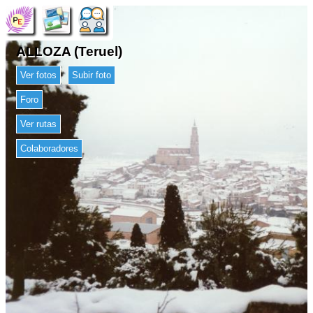
ALLOZA (Teruel)
Ver fotos
Subir foto
Foro
Ver rutas
Colaboradores