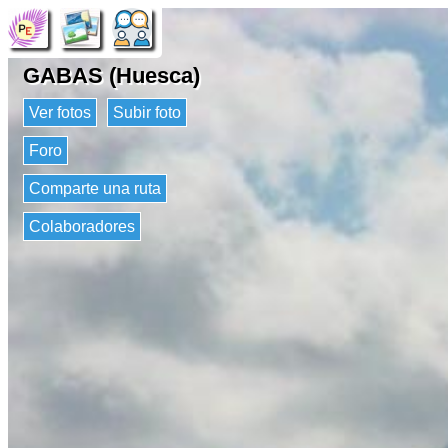
GABAS (Huesca)
Ver fotos
Subir foto
Foro
Comparte una ruta
Colaboradores