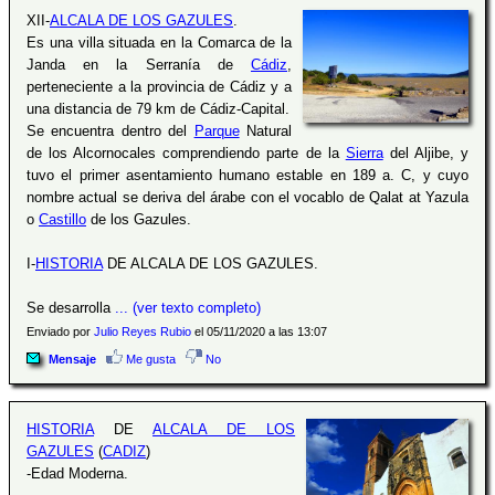
XII-
ALCALA DE LOS GAZULES
.
Es una villa situada en la Comarca de la
Janda en la Serranía de
Cádiz
,
perteneciente a la provincia de Cádiz y a
una distancia de 79 km de Cádiz-Capital.
Se encuentra dentro del
Parque
Natural
de los Alcornocales comprendiendo parte de la
Sierra
del Aljibe, y
tuvo el primer asentamiento humano estable en 189 a. C, y cuyo
nombre actual se deriva del árabe con el vocablo de Qalat at Yazula
o
Castillo
de los Gazules.
I-
HISTORIA
DE ALCALA DE LOS GAZULES.
Se desarrolla
... (ver texto completo)
Enviado por
Julio Reyes Rubio
el 05/11/2020 a las 13:07
Mensaje
Me gusta
No
HISTORIA
DE
ALCALA DE LOS
GAZULES
(
CADIZ
)
-Edad Moderna.