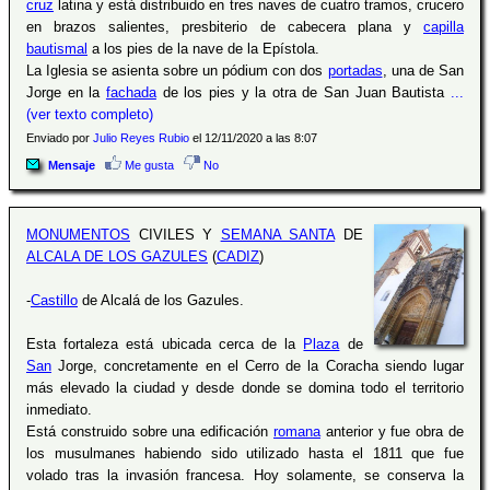
cruz
latina y está distribuido en tres naves de cuatro tramos, crucero
en brazos salientes, presbiterio de cabecera plana y
capilla
bautismal
a los pies de la nave de la Epístola.
La Iglesia se asienta sobre un pódium con dos
portadas
, una de San
Jorge en la
fachada
de los pies y la otra de San Juan Bautista
...
(ver texto completo)
Enviado por
Julio Reyes Rubio
el 12/11/2020 a las 8:07
Mensaje
Me gusta
No
MONUMENTOS
CIVILES Y
SEMANA SANTA
DE
ALCALA DE LOS GAZULES
(
CADIZ
)
-
Castillo
de Alcalá de los Gazules.
Esta fortaleza está ubicada cerca de la
Plaza
de
San
Jorge, concretamente en el Cerro de la Coracha siendo lugar
más elevado la ciudad y desde donde se domina todo el territorio
inmediato.
Está construido sobre una edificación
romana
anterior y fue obra de
los musulmanes habiendo sido utilizado hasta el 1811 que fue
volado tras la invasión francesa. Hoy solamente, se conserva la