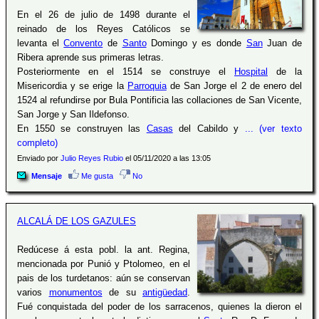
En el 26 de julio de 1498 durante el
reinado de los Reyes Católicos se
levanta el
Convento
de
Santo
Domingo y es donde
San
Juan de
Ribera aprende sus primeras letras.
Posteriormente en el 1514 se construye el
Hospital
de la
Misericordia y se erige la
Parroquia
de San Jorge el 2 de enero del
1524 al refundirse por Bula Pontificia las collaciones de San Vicente,
San Jorge y San Ildefonso.
En 1550 se construyen las
Casas
del Cabildo y
... (ver texto
completo)
Enviado por
Julio Reyes Rubio
el 05/11/2020 a las 13:05
Mensaje
Me gusta
No
ALCALÁ DE LOS GAZULES
Redúcese á esta pobl. la ant. Regina,
mencionada por Punió y Ptolomeo, en el
pais de los turdetanos: aún se conservan
varios
monumentos
de su
antigüedad
.
Fué conquistada del poder de los sarracenos, quienes la dieron el