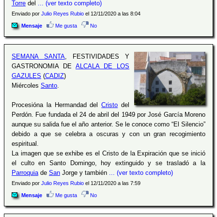
Torre
del
... (ver texto completo)
Enviado por
Julio Reyes Rubio
el 12/11/2020 a las 8:04
Mensaje
Me gusta
No
SEMANA SANTA
, FESTIVIDADES Y
GASTRONOMIA DE
ALCALA DE LOS
GAZULES
(
CADIZ
)
Miércoles
Santo
.
Procesióna la Hermandad del
Cristo
del
Perdón. Fue fundada el 24 de abril del 1949 por José García Moreno
aunque su salida fue el año anterior. Se le conoce como “El Silencio”
debido a que se celebra a oscuras y con un gran recogimiento
espiritual.
La imagen que se exhibe es el Cristo de la Expiración que se inició
el culto en Santo Domingo, hoy extinguido y se trasladó a la
Parroquia
de
San
Jorge y también
... (ver texto completo)
Enviado por
Julio Reyes Rubio
el 12/11/2020 a las 7:59
Mensaje
Me gusta
No