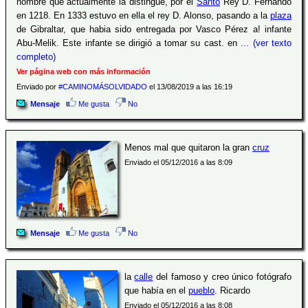
nombre que actualmente la distingue, por el
Santo
Rey D. Fernando
en 1218. En 1333 estuvo en ella el rey D. Alonso, pasando a la
plaza
de Gibraltar, que habia sido entregada por Vasco Pérez a! infante
Abu-Melik. Este infante se dirigió a tomar su cast. en
... (ver texto
completo)
Ver página web con más información
Enviado por
#CAMINOMÁSOLVIDADO
el 13/08/2019 a las 16:19
Mensaje
Me gusta
No
Menos mal que quitaron la gran
cruz
Enviado el 05/12/2016 a las 8:09
Mensaje
Me gusta
No
la
calle
del famoso y creo único fotógrafo
que había en el
pueblo
. Ricardo
Enviado el 05/12/2016 a las 8:08