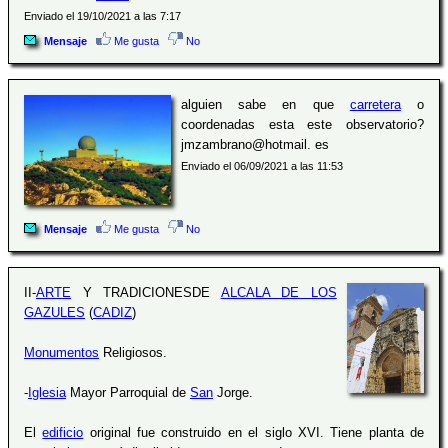
Enviado el 19/10/2021 a las 7:17
Mensaje
Me gusta
No
alguien sabe en que
carretera
o
coordenadas esta este observatorio?
jmzambrano@hotmail. es
Enviado el 06/09/2021 a las 11:53
Mensaje
Me gusta
No
II-
ARTE
Y TRADICIONESDE
ALCALA DE LOS
GAZULES
(
CADIZ
)
Monumentos
Religiosos.
-
Iglesia
Mayor Parroquial de
San
Jorge.
El
edificio
original fue construido en el siglo XVI. Tiene planta de