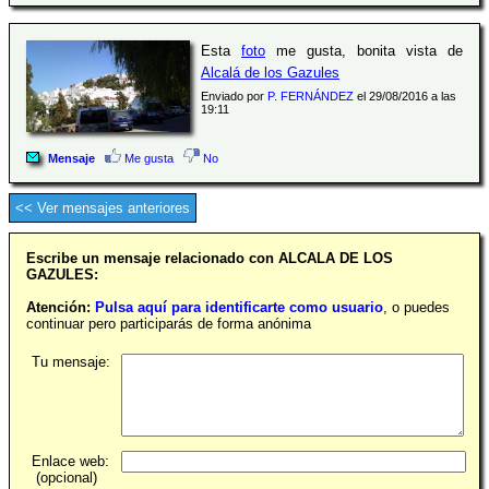
Esta
foto
me gusta, bonita vista de
Alcalá de los Gazules
Enviado por
P. FERNÁNDEZ
el 29/08/2016 a las
19:11
Mensaje
Me gusta
No
<< Ver mensajes anteriores
Escribe un mensaje relacionado con ALCALA DE LOS
GAZULES:
Atención:
Pulsa aquí para identificarte como usuario
, o puedes
continuar pero participarás de forma anónima
Tu mensaje:
Enlace web:
(opcional)