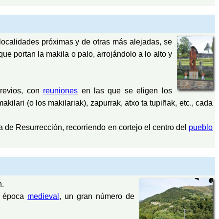
localidades próximas y de otras más alejadas, se
e portan la makila o palo, arrojándolo a lo alto y
previos, con
reuniones
en las que se eligen los
 makilari (o los makilariak), zapurrak, atxo ta tupiñak, etc., cada
a de Resurrección, recorriendo en cortejo el centro del
pueblo
n.
a época
medieval
, un gran número de