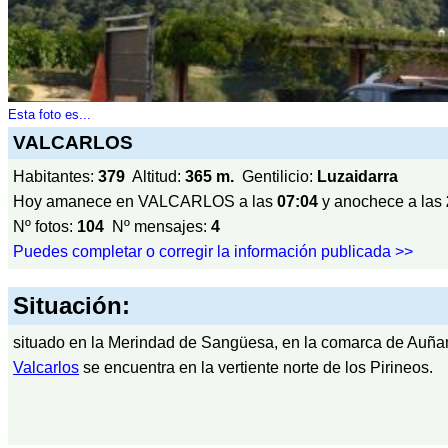
Esta foto es...
VALCARLOS
Habitantes:
379
Altitud:
365 m.
Gentilicio:
Luzaidarra
Hoy amanece en VALCARLOS a las
07:04
y anochece a las
Nº fotos:
104
Nº mensajes:
4
Puedes completar o corregir la información publicada >>
Situación:
situado en la Merindad de Sangüesa, en la comarca de Auñ
Valcarlos
se encuentra en la vertiente norte de los Pirineos.