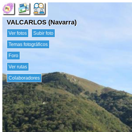
VALCARLOS (Navarra)
Ver fotos
Subir foto
Temas fotográficos
Foro
Ver rutas
Colaboradores