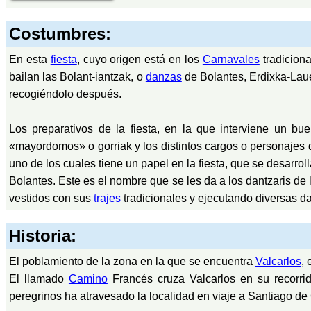
Costumbres:
En esta
fiesta
, cuyo origen está en los
Carnavales
tradiciona
bailan las Bolant-iantzak, o
danzas
de Bolantes, Erdixka-Lauet
recogiéndolo después.
Los preparativos de la fiesta, en la que interviene un b
«mayordomos» o gorriak y los distintos cargos o personajes d
uno de los cuales tiene un papel en la fiesta, que se desarroll
Bolantes. Este es el nombre que se les da a los dantzaris de 
vestidos con sus
trajes
tradicionales y ejecutando diversas d
Historia:
El poblamiento de la zona en la que se encuentra
Valcarlos
, 
El llamado
Camino
Francés cruza Valcarlos en su recorr
peregrinos ha atravesado la localidad en viaje a Santiago d