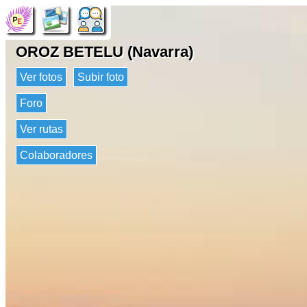
OROZ BETELU (Navarra)
Ver fotos
Subir foto
Foro
Ver rutas
Colaboradores