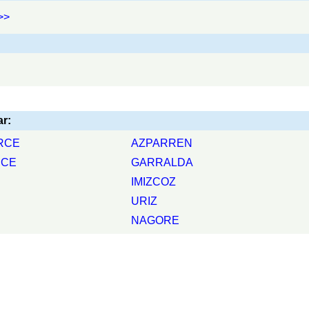
>>
r:
RCE
AZPARREN
RCE
GARRALDA
IMIZCOZ
URIZ
NAGORE