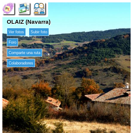
OLAIZ (Navarra)
Ver fotos
Subir foto
Foro
Comparte una ruta
Colaboradores