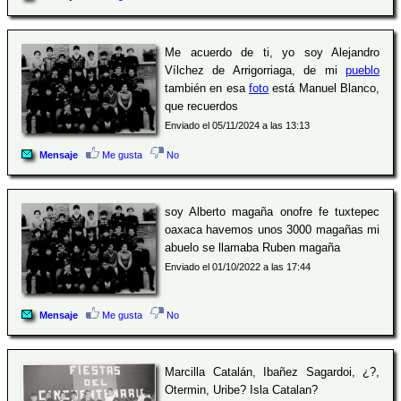
Me acuerdo de ti, yo soy Alejandro
Vílchez de Arrigorriaga, de mi
pueblo
también en esa
foto
está Manuel Blanco,
que recuerdos
Enviado el 05/11/2024 a las 13:13
Mensaje
Me gusta
No
soy Alberto magaña onofre fe tuxtepec
oaxaca havemos unos 3000 magañas mi
abuelo se llamaba Ruben magaña
Enviado el 01/10/2022 a las 17:44
Mensaje
Me gusta
No
Marcilla Catalán, Ibañez Sagardoi, ¿?,
Otermin, Uribe? Isla Catalan?