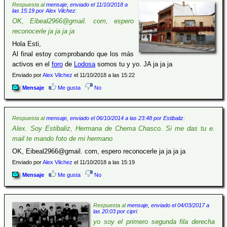
Respuesta al
mensaje, enviado el 11/10/2018 a
las 15:19 por Alex Vilchez
:
OK, Eibeal2966@gmail. com, espero
reconocerle ja ja ja ja
Hola Esti,
Al final estoy comprobando que los más
activos en el
foro
de
Lodosa
somos tu y yo. JA ja ja ja
Enviado por
Alex Vilchez
el 11/10/2018 a las 15:22
Mensaje
Me gusta
No
Respuesta al
mensaje, enviado el 06/10/2014 a las 23:48 por Estibaliz
:
Alex. Soy Estibaliz, Hermana de Chema Chasco. Si me das tu e.
mail te mando foto de mi hermano
OK, Eibeal2966@gmail. com, espero reconocerle ja ja ja ja
Enviado por
Alex Vilchez
el 11/10/2018 a las 15:19
Mensaje
Me gusta
No
Respuesta al
mensaje, enviado el 04/03/2017 a
las 20:03 por cipri
:
yo soy el primero segunda fila derecha