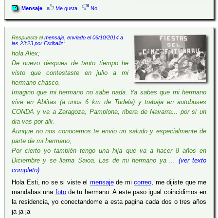
Mensaje
Me gusta
No
Respuesta al
mensaje, enviado el 06/10/2014 a
las 23:23 por Estibaliz
:
hola Alex;
De nuevo despues de tanto tiempo he
visto que contestaste en julio a mi
hermano chasco.
Imagino que mi hermano no sabe nada. Ya sabes que mi hermano
vive en Ablitas (a unos 6 km de Tudela) y trabaja en autobuses
CONDA y va a Zaragoza, Pamplona, ribera de Navarra... por si un
dia vas por alli.
Aunque no nos conocemos te envio un saludo y especialmente de
parte de mi hermano,
Por cierto yo también tengo una hija que va a hacer 8 años en
Diciembre y se llama Saioa. Las de mi hermano ya
... (ver texto
completo)
Hola Esti, no se si viste el
mensaje
de mi
correo
, me dijiste que me
mandabas una
foto
de tu hermano. A este paso igual coincidimos en
la residencia, yo conectandome a esta pagina cada dos o tres años
ja ja ja