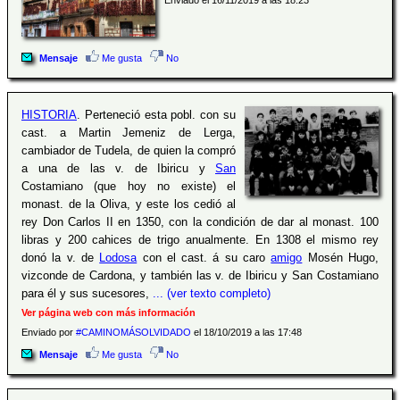
Enviado el 16/11/2019 a las 18:23
Mensaje
Me gusta
No
HISTORIA
. Perteneció esta pobl. con su
cast. a Martin Jemeniz de Lerga,
cambiador de Tudela, de quien la compró
a una de las v. de Ibiricu y
San
Costamiano (que hoy no existe) el
monast. de la Oliva, y este los cedió al
rey Don Carlos II en 1350, con la condición de dar al monast. 100
libras y 200 cahices de trigo anualmente. En 1308 el mismo rey
donó la v. de
Lodosa
con el cast. á su caro
amigo
Mosén Hugo,
vizconde de Cardona, y también las v. de Ibiricu y San Costamiano
para él y sus sucesores,
... (ver texto completo)
Ver página web con más información
Enviado por
#CAMINOMÁSOLVIDADO
el 18/10/2019 a las 17:48
Mensaje
Me gusta
No