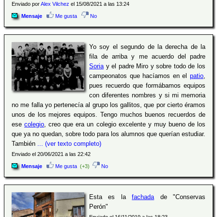
Enviado por
Alex Vilchez
el 15/08/2021 a las 13:24
Mensaje
Me gusta
No
Yo soy el segundo de la derecha de la
fila de arriba y me acuerdo del padre
Soria
y el padre Miro y sobre todo de los
campeonatos que hacíamos en el
patio
,
pues recuerdo que formábamos equipos
con diferentes nombres y si mi memoria
no me falla yo pertenecía al grupo los gallitos, que por cierto éramos
unos de los mejores equipos. Tengo muchos buenos recuerdos de
ese
colegio
, creo que era un colegio excelente y muy bueno de los
que ya no quedan, sobre todo para los alumnos que querían estudiar.
También
... (ver texto completo)
Enviado el 20/06/2021 a las 22:42
Mensaje
Me gusta
(+3)
No
Esta es la
fachada
de "Conservas
Perón"