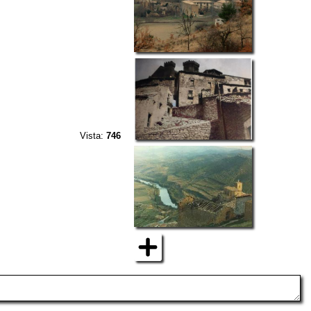
Vista:
746