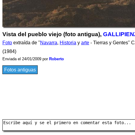
Vista del pueblo viejo (foto antigua),
GALLIPIE
Foto
extraída de "
Navarra
,
Historia
y
arte
- Tierras y Gentes" 
(1984)
Enviada el 24/01/2009 por
Roberto
Fotos antiguas